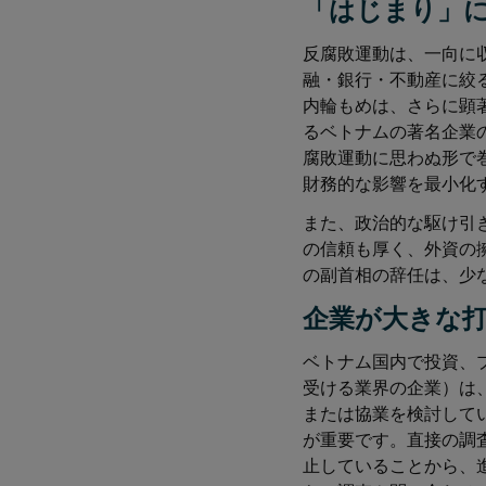
「はじまり」
反腐敗運動は、一向に収
融・銀行・不動産に絞
内輪もめは、さらに顕
るベトナムの著名企業
腐敗運動に思わぬ形で
財務的な影響を最小化
また、政治的な駆け引
の信頼も厚く、外資の
の副首相の辞任は、少
企業が大きな
ベトナム国内で投資、
受ける業界の企業）は
または協業を検討して
が重要です。直接の調
止していることから、