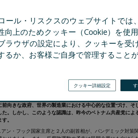
ロール・リスクスのウェブサイトでは
反腐敗運動が推進されており、2022年初頭から特に不動産業
性向上のためクッキー（Cookie）を使
ブラウザの設定により、クッキーを受
トナー企業、投資先が不正・汚職調査の対象となる可能性が高
府機関によるプロジェクト許認可の停滞も発生しており、プロ
するか、お客様ご自身で管理すること
投資を行っている企業は、ベトナム国内の政治動向を注視しつ
トが求められる。
クッキー詳細設定
す
アジアで最も魅力的な投資先の１つとして注目されてきました
に前向きな政府、世界の製造業における中心的な位置づけ、そ
した。しかし、このような認識は、昨今のベトナム共産党によ
ます。
・スアン・フック国家主席と２人の副首相が、パンデミック対策