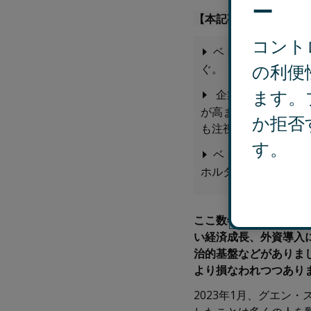
ー
【本記事のサマリ】
コント
ベトナムでは強力な
の利便
ぐ。
ます。
企業は自社やパー
が高まっている。政
か拒否
も注視が必要。
す。
ベトナムで事業・
ホルダーマネジメン
ここ数年、ベトナムは
い経済成長、外資導入
治的基盤などがありま
より損なわれつつあり
2023年1月、グエン