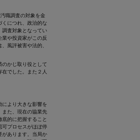
・汚職調査の対象を金
づくにつれ、政治的な
、調査対象となってい
企業や投資家がこの反
は、風評被害や法的、
済のかじ取り役として
存在でした。また２人
動により大きな影響を
。また、現在の協業先
徹底的に把握すること
認可プロセスがほぼ停
要があります。当局か