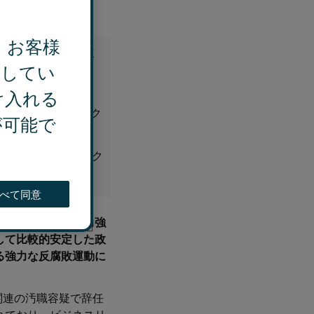
、お客様
界などで摘発が相次
用してい
け入れる
く、ビジネスリスク
ジェクトの遅延リスク
が可能で
つ、包括的なステーク
べて同意
。その背景には、力強
して比較的安定した政
る強力な反腐敗運動に
関連の汚職容疑で辞任