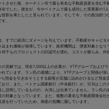
ートさせた後、ホーチミン市で最も有名な不動産資産を含む不
存在でした。彼女が、今やベトナムで最も成功した実業家の1
な役割を果たしたと見られています。そして今、その政治的つ
です。
は、すでに経済にダメージを与えています。不動産やキャピタ
き込まれ価格が崩壊しています。政府機関は、捜査対象となり
り何千ものプロジェクトの許認可が遅れ、コストが膨らみ、外
の見解では、現在1,500以上の企業が、VTPグループおよび
かれています。ラン氏の逮捕により、VTPグループと関係が深
から預金を引き出そうとする顧客が店舗に詰めかけるなど預金流
ており、また、ベトナム国家銀行（中央銀行）が、SCBはこの
返し説明しているものの、火消しは出来ていません。ラン氏の
査の対象となっています。また、複数の著名な不動産開発会社
投資を行っていたため、倒産の危機に瀕しています。