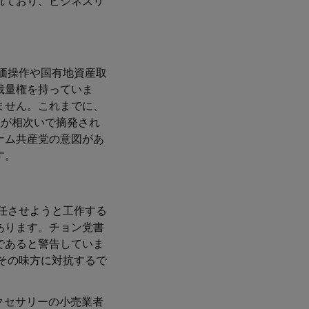
れており、ビジネスリ
株価操作や国有地資産取
裁量権を持っていま
ません。これまでに、
社が相次いで摘発され
ナム共産党の意図があ
す。
就任させようと工作する
あります。チョン党書
であると警告していま
とその味方に対抗するで
クセサリーの小売業者