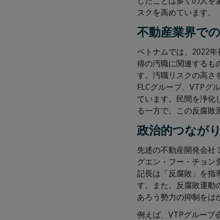
したことは多くの人を
スクを高めています。
不動産業界で
ベトナムでは、202
得の汚職に関連するも
す。汚職リスクの高さ
FLCグループ、VTP
ています。民間を浄化
る一方で、この反腐敗
政治的つなが
先述の不動産開発会社
グエン・フー・チョン
記長は「反腐敗」を指
す。また、反腐敗運動
あろう勢力の抑制をは
例えば、VTPグルー