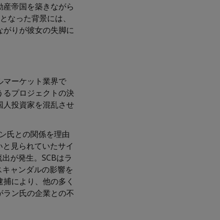
動産帝国を築きながら
人となった背景には、
ながりが彼女の失脚に
ルマーケット業界で
うるプロジェクトの決
国人投資家を混乱させ
ラン氏との関係を理由
いと見られていたサイ
出が発生。SCBはラ
スキャンダルの影響を
逮捕により、他の多く
がラン氏の企業との不