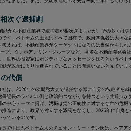
驚かせました。また、反腐敗運動の矛先は民間企業にも向けら
の相次ぐ逮捕劇
2年初頭から不動産業界で逮捕者が相次ぎましたが、その多くは
のです。ベトナムの土地はすべて国有で、政府関係者は大きな
を考えれば、不動産業界がターゲットになるのは当然かもしれ
グループ、タンホアンミン・グループなど、著名な不動産開発会
し、世界の投資家にポジティブなメッセージを送るというベト
運動が政治により推進されていることは間違いないと見ていま
りの代償
３社は、2026年の次期党大会で退任する際に自分の後継者を
党書記長のライバル側と政治的つながりを持つという共通点が
導の中心テーマに掲げ、汚職は党の正統性に対する存亡の危機
の推進により、政界で対立する派閥をなくし、2026年に自身
かっているのです。
プ会長で中国系ベトナム人のチュオン・ミー・ラン氏は、ヘアア