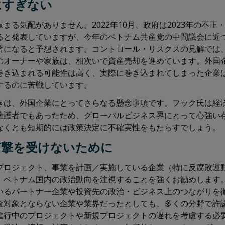
にすぎない
まる気配がありません。2022年10月、政府は2023年の不正
ると発表していますが、今年のベトナム共産党の中間議会に近
著になると予想されます。コントロール・リスクスの見解では
のオーナーや家族は、相次いで資産売却を進めています。外国
巻き込まれる可能性は高く、実際に巻き込まれてしまった企業
するのに苦戦しています。
きは、外国企業にとってさらなる懸念事項です。フック氏は経
擁護者でもあったため、グローバルビジネス界にとって心強い
なくとも短期的には政策決定に不確実性をもたらすでしょう。
打撃を受けないために
プロジェクト、事業を計画／実施している企業（特に反腐敗運
、ベトナム国内の政治動向を注視することを強くお勧めします
いるパートナー企業や投資先の政治・ビジネス上のつながりを
査対象とならない企業や業界だったとしても、多くの分野で許
進行中のプロジェクトや新規プロジェクトの遅れを考慮する必