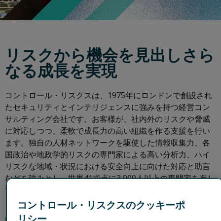
リスクから機会を見出しさら
なる成長を実現
コントロール・リスクスは、1975年にロンドンで創設され
たセキュリティとインテリジェンスに強みを持つ経営コン
サルティング会社です。お客様が、社内外のリスクや脅威
に対応しつつ、柔軟で成長力の高い組織を作る支援を行い
ます。独自の人材ネットワークを駆使した情報収集力、各
国政治や地政学的リスクの専門家による高い分析力、ハイ
リスクな地域・状況における安全向上に向けた対応と助言
などを強みとし、世界41拠点に3,000人以上の専門家を有し
ています。
コントロール・リスクスのクッキーポ
リシー