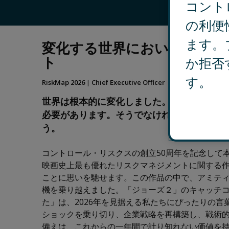
コント
ホー
の利便
ます。
変化する世界において進化が
ト
か拒否
す。
RiskMap 2026
|
Chief Executive Officer
世界は根本的に変化しました。2026年に企
必要があります。そうでなければ機会を逃し
う。
コントロール・リスクスの創立50周年を記念して本
映画史上最も優れたリスクマネジメントに関する
ことに思いを馳せます。この作品の中で、アミテ
機を乗り越えました。「ジョーズ２」のキャッチ
た」は、2026年を見据える私たちにぴったりの言
ショックを乗り切り、企業戦略を再構築し、戦術
備えは、これからの一年間で計り知れない価値を持