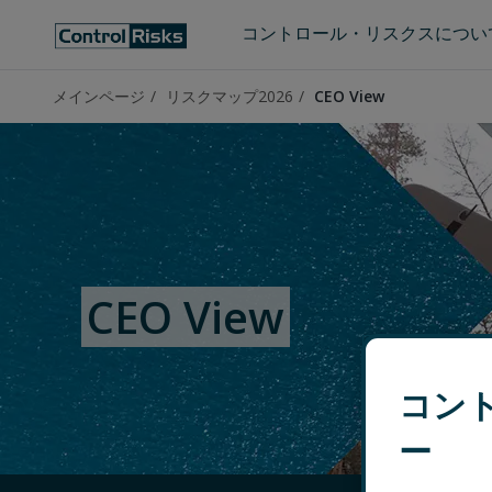
コントロール・リスクスについ
メインページ
リスクマップ2026
CEO View
CEO View
コン
ー