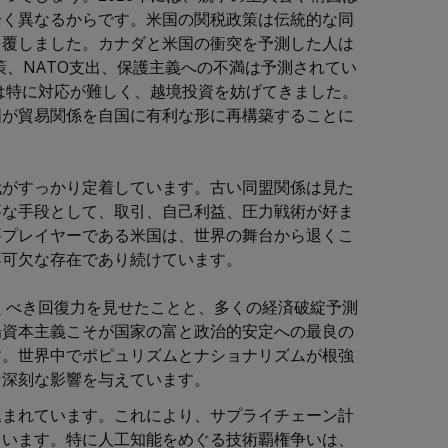
全く異なるからです。米国の関税政策は伝統的な同
を覆しました。カナダと米国の衝突を予測した人は
策、NATO支出、保護主義への不満は予測されてい
は特に対応が難しく、越境投資を妨げてきました。
国が貿易関係を自国に有利な形に再構築することに
代がすっかり定着しています。古い同盟関係は見た
要な手段として、取引、自己利益、圧力戦術が好ま
要プレイヤーである米国は、世界の舞台から退くこ
不可欠な存在であり続けています。
驚くべき回復力を見せたことと、多くの経済破綻予測
場資本主義こそが国家の富と政治的安定への最良の
す。世界中でポピュリズムとナショナリズムが根強
な深刻な影響を与えています。
込まれています。これにより、サプライチェーン計
ています。特に人工知能をめぐる技術覇権争いは、