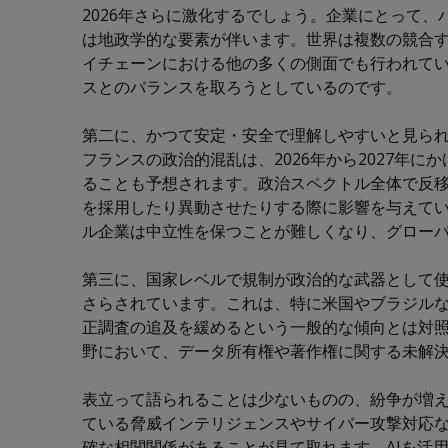
2026年さらに激化するでしょう。企業にとって
は地政学的な要素が伴います。世界は複数の競合
イチェーンにおける他の多くの側面でも行われて
スとのバランスを取ろうとしているのです。
第二に、かつて安定・安全で理解しやすいと見ら
フランスの政治的混乱は、2026年から2027年
ることも予想されます。政治スペクトル全体で反
を採用したり異動させたりする際に影響を与えて
ル企業は中立性を保つことが難しくなり、グロー
第三に、国家レベルで規制が政治的な武器として
さらされています。これは、特に米国やブラジル
正調査の追及を緩めるという一般的な傾向とは対照的
野において、データ所有権や著作権に関する未解
表立って語られることは少ないものの、紛争が増
ている脅威インテリジェンスやサイバー攻撃対応
確な相関関係があることが見て取れます。AIを活