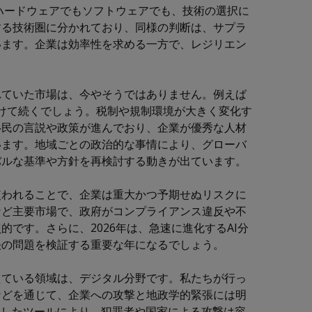
、ハードウェアでもソフトウェアでも、技術の選択に
する技術圏に分かれており、同様の判断は、サプラ
います。企業は効率性を求める一方で、レジリエン
れていた市場は、今やそうではありません。例えば
にかけて続くでしょう。税制や規制環境が大きく変化す
移民の言説や政策が進んでおり、企業が優秀な人材
います。地域ごとの政治的な事情により、グローバ
バルな基準や方針を再検討する動きが出ています。
使われることで、企業は重大かつ予期せぬリスクに
など主要市場で、政府がコンプライアンス違反や不
です。さらに、2026年は、急速に進化するAI分
決の問題を検証する重要な年になるでしょう。
えている領域は、デジタル分野です。私たちが行っ
などを通じて、企業への攻撃と地政学的緊張には明
用したツールにより、犯罪者や国家による攻撃は容