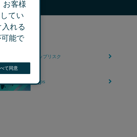
、お客様
ション
用してい
け入れる
が可能で
連情報
トップリスク
C
h
e
べて同意
v
r
o
Maps
C
n
h
R
e
i
v
g
r
h
o
t
n
R
i
g
h
t