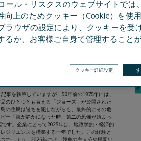
ロール・リスクスのウェブサイトでは
ム
トップリスク
MAPS
CEO VIEW
個別の解説セッ
性向上のためクッキー（Cookie）を使
ブラウザの設定により、クッキーを受
求められるリスクマネジメン
するか、お客様ご自身で管理すること
関
業が成功するには、新たなルールを迅速に学ぶ
、事業存続を脅かす危機に直面するでしょ
クッキー詳細設定
す
記事を執筆していますが、50年前の1975年には、
作品のひとつとも言える「ジョーズ」が公開された
ィ島の住民は過ちを犯しながらも、最終的にその危
コピー「海が静かになった時、第二の恐怖が始まっ
葉です。企業にとって2025年は、地政学的・経済的
的レジリエンスを構築する一年でした。この経験と
つでしょう。2026年には、競争の主人公や構図は