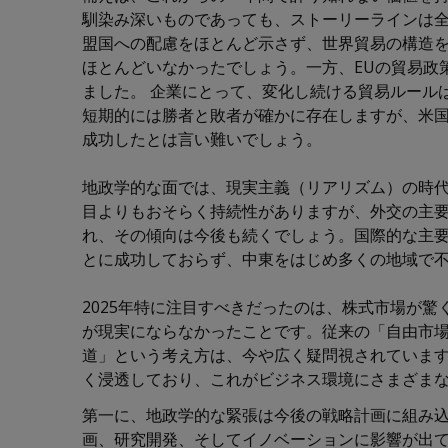
馴染み深いものであっても、ストーリーラインは
盟国への配慮をほとんど示さず、世界貿易の構造
ほとんどいなかったでしょう。一方、EUの貿易政
ました。 企業にとって、変化し続ける貿易ルール
短期的には勝者と敗者が確かに存在しますが、米
成功したとは言い難いでしょう。
地政学的な面では、現実主義（リアリズム）の時
目よりもおそらく持続性がありますが、外交の主
れ、その傾向は今後も続くでしょう。国際的な主
とに成功しておらず、中東をはじめ多くの地域で
2025年特に注目すべきだったのは、株式市場が
が現実にならなかったことです。従来の「自由市
道」という考え方は、今や広く疑問視されていま
く浸透しており、これがビジネス環境にさまざま
第一に、地政学的な緊張は今後の戦略計画に組み
画、研究開発、そしてイノベーションに影響が出