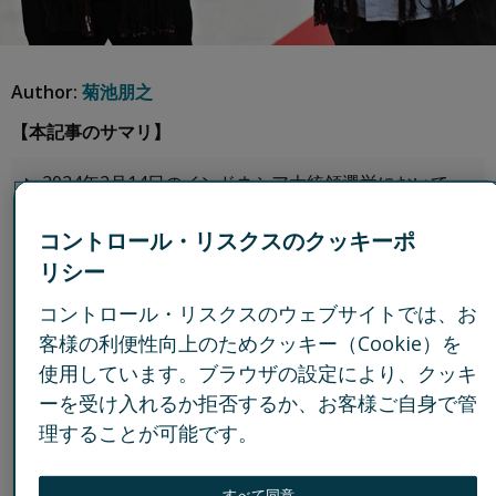
Author:
菊池朋之
【本記事のサマリ】
2024年2月14日のインドネシア大統領選挙において、
プラボウォ・スビアント国防大臣の勝利が確実となり勝
利宣言を行った。
コントロール・リスクスのクッキーポ
リシー
プラボウォ氏は、ジョコ・ウィドド政権による経済優
先の政策の引継ぎを基本方針としており、日本企業を含
コントロール・リスクスのウェブサイトでは、お
む外資系企業にとっては事業機会の増加が見込まれる。
客様の利便性向上のためクッキー（Cookie）を
使用しています。ブラウザの設定により、クッキ
一方で、インドネシアでは環境保護や経済格差、少数
民族問題、汚職など、外国資本が活動する上で対応すべ
ーを受け入れるか拒否するか、お客様ご自身で管
き課題が多い。
理することが可能です。
ジョコ大統領の長男が副大統領となることにより、ジ
ョコ大統領による政治的影響力の保持、政策的決定プロ
すべて同意