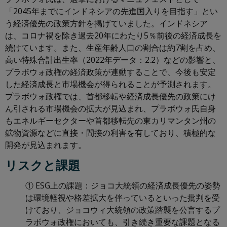
「2045年までにインドネシアの先進国入りを目指す」とい
う経済優先の政策方針を掲げていました。インドネシア
は、コロナ禍を除き過去20年にわたり5％前後の経済成長を
続けています。また、生産年齢人口の割合は約7割を占め、
高い特殊合計出生率（2022年データ：2.2）などの影響と、
プラボウォ政権の経済政策が連動することで、今後も安定
した経済成長と市場機会が得られることが予測されます。
プラボウォ政権では、首都移転や経済成長優先の政策にけ
ん引される市場機会の拡大が見込まれ、プラボウォ氏自身
もエネルギーセクターや首都移転先の東カリマンタン州の
鉱物資源などに直接・間接の利害を有しており、積極的な
開発が見込まれます。
リスクと課題
① ESG上の課題：ジョコ大統領の経済成長優先の姿勢
は環境軽視や格差拡大を伴っているといった批判を受
けており、ジョコウィ大統領の政策踏襲を公言するプ
ラボウォ政権においても、引き続き重要な課題となる