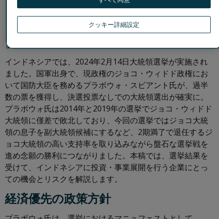
セスの透明性低下が懸念される。
クッキー詳細設定
プラボウォ氏の勝利宣言
インドネシアでは、2024年2月14日大統領選挙が実施され
ました。国軍出身で、現政権のジョコ・ウィドド政権にお
いて国防大臣を務めるプラボウォ・スビアント氏が、過半
数の票を獲得し、決選投票なしでの大統領選出が確実に。
プラボウォ氏は2014年と2019年の選挙でジョコ・ウィドド
大統領に僅差で敗北しており、今回の選挙ではジョコ大統
領の息子を副大統領候補にするなど、2期満了で退任するジ
ョコ大統領の高い支持率を取り込みながら盤石な選挙戦を
進め念願の勝利につながりました。本稿では、選挙結果を
受けて、インドネシアに投資・事業展開を行う企業にとっ
ての機会とリスクを解説します。
経済優先の政策方針
プラボウォ氏は、選挙におけるマニュフェストとして