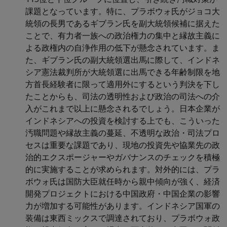
課題となっています。特に、プラボウォ氏がジョコ大
統領の長男であるギブラン氏を副大統領候補に据えた
ことで、有力者一族への政治権力の集中と縁故主義に
よる政権内の自浄作用の低下が懸念されています。ま
た、ギブラン氏の副大統領選出馬に際して、インドネ
シア憲法裁判所が大統領選に出馬できる年齢制限を地
方首長経験者に限って適用外にするという判決を下し
たことからも、司法の透明性および政治の司法への介
入がこれまで以上に懸念されるでしょう。日本企業が
インドネシアへの投資を検討する上でも、こういった
汚職問題や縁故主義の蔓延、不透明な政治・司法プロ
セスは重要な課題であり、現地の投資先や協業先の政
治的エクスポージャーやガバナンスのチェックを積極
的に実施することが求められます。対外的には、プラ
ボウォ氏は国防大臣就任時から親中傾向が強く、経済
開発プロジェクトにおける中国政府・中国企業の影響
力が増加する可能性があります。インドネシア国軍の
装備は東西ミックスで調達されており、プラボウォ政