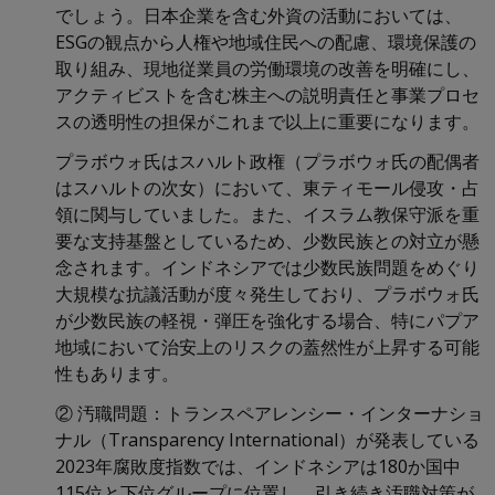
でしょう。日本企業を含む外資の活動においては、
ESGの観点から人権や地域住民への配慮、環境保護の
取り組み、現地従業員の労働環境の改善を明確にし、
アクティビストを含む株主への説明責任と事業プロセ
スの透明性の担保がこれまで以上に重要になります。
プラボウォ氏はスハルト政権（プラボウォ氏の配偶者
はスハルトの次女）において、東ティモール侵攻・占
領に関与していました。また、イスラム教保守派を重
要な支持基盤としているため、少数民族との対立が懸
念されます。インドネシアでは少数民族問題をめぐり
大規模な抗議活動が度々発生しており、プラボウォ氏
が少数民族の軽視・弾圧を強化する場合、特にパプア
地域において治安上のリスクの蓋然性が上昇する可能
性もあります。
② 汚職問題：トランスペアレンシー・インターナショ
ナル（Transparency International）が発表している
2023年腐敗度指数では、インドネシアは180か国中
115位と下位グループに位置し、引き続き汚職対策が