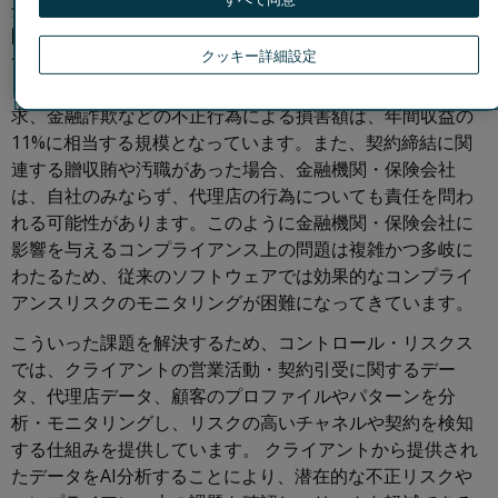
金融・保険業界における不正行為やコンプライアンス上の
問題により、毎年、世界中で数百万ドルもの損害が発生し
クッキー詳細設定
ています。アジア太平洋地域におけるコントロール・リス
クスの調査によると、保険業界における虚偽の保険金請
求、金融詐欺などの不正行為による損害額は、年間収益の
11%に相当する規模となっています。また、契約締結に関
連する贈収賄や汚職があった場合、金融機関・保険会社
は、自社のみならず、代理店の行為についても責任を問わ
れる可能性があります。このように金融機関・保険会社に
影響を与えるコンプライアンス上の問題は複雑かつ多岐に
わたるため、従来のソフトウェアでは効果的なコンプライ
アンスリスクのモニタリングが困難になってきています。
こういった課題を解決するため、コントロール・リスクス
では、クライアントの営業活動・契約引受に関するデー
タ、代理店データ、顧客のプロファイルやパターンを分
析・モニタリングし、リスクの高いチャネルや契約を検知
する仕組みを提供しています。 クライアントから提供され
たデータをAI分析することにより、潜在的な不正リスクや