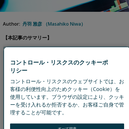
Author:
丹羽 雅彦 （Masahiko Niwa）
【本記事のサマリー】
金融・保険業界ではコンプライアンス上の不正によっ
て、年間収益の約11%に相当する損失が毎年発生してい
コントロール・リスクスのクッキーポ
る。
リシー
特に保険業界は複数のチャネルを通じて商品販売をし
コントロール・リスクスのウェブサイトでは、お
ており、複雑かつ多岐にわたるコンプライアンス上の問
客様の利便性向上のためクッキー（Cookie）を
題に直面している。
使用しています。ブラウザの設定により、クッキ
潜在的な不正リスクを効果的に検知し、コンプライア
ーを受け入れるか拒否するか、お客様ご自身で管
ンス体制を強化するためには、AIを活用したデータ分析
理することが可能です。
の活用が重要。
すべて同意