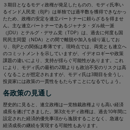
３期目となるモディ政権が発足したものの、モディ氏率い
るインド人民党（BJP）は単独では過半数を獲得できなかっ
たため、政権の安定を連立パートナーに頼らざるを得ませ
ん。主な連立パートナーであるジャナタ・ダル統一派
（JDU）とテルグ・デサム党（TDP）は、過去に何度も国
民民主同盟（NDA）との間で離脱や加入を繰り返してお
り、BJPとの関係は希薄です。現時点では、両党とも連立へ
のコミットメントを示していますが、イデオロギーや政策
課題の違いにより、支持が揺らぐ可能性があります。これ
により、モディ氏の最初の2期よりも政治不安のリスクは高
くなることが想定されますが、モディ氏は3期目を全うし、
投資家には政策の一貫性をもたらすことになるでしょう。
各政策の見通し
歴史的に見ると、連立政権は一党独裁政権よりも高い経済
成長を遂げてきました。第3次モディ政権は、過去10年間に
設定された経済的優先事項から逸脱することなく、急速な
経済成長の継続を実現する可能性もあります。