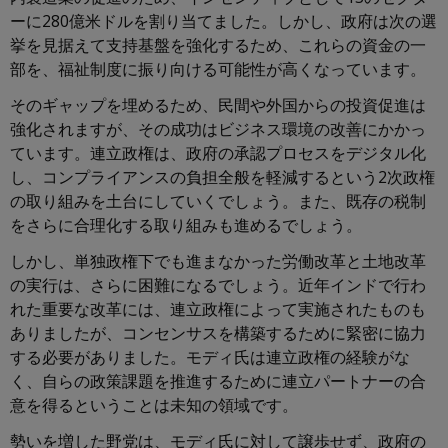
ーに280億米ドルを割り当てました。しかし、政府は次の選
挙を見据えて支持基盤を強化するため、これらの資金の一
部を、福祉制度に振り向ける可能性が高くなっています。
そのギャップを埋めるため、民間や外国からの投資促進は
強化されますが、その成功はビジネス環境の改善にかかっ
ています。連立政権は、政府の承認プロセスをデジタル化
し、コンプライアンスの負担全般を軽減するという2次政権
の取り組みを土台にしていくでしょう。また、既存の税制
をさらに合理化する取り組みも進めるでしょう。
しかし、単独政権下でも進まなかった労働改革と土地改革
の実行は、さらに困難になるでしょう。近年インドで行わ
れた重要な改革には、連立政権によって実施されたものも
ありましたが、コンセンサスを構築するために緊密に協力
する必要がありました。モディ氏は連立政権の経験がな
く、自らの政策課題を推進するために連立パートナーの合
意を得るということは未知の領域です。
勢いを増した野党は、モディ氏に対して譲歩せず、政府の