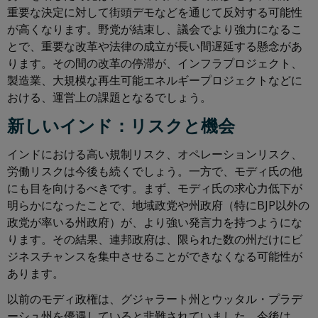
重要な決定に対して街頭デモなどを通じて反対する可能性
が高くなります。野党が結束し、議会でより強力になるこ
とで、重要な改革や法律の成立が長い間遅延する懸念があ
ります。その間の改革の停滞が、インフラプロジェクト、
製造業、大規模な再生可能エネルギープロジェクトなどに
おける、運営上の課題となるでしょう。
新しいインド：リスクと機会
インドにおける高い規制リスク、オペレーションリスク、
労働リスクは今後も続くでしょう。一方で、モディ氏の他
にも目を向けるべきです。まず、モディ氏の求心力低下が
明らかになったことで、地域政党や州政府（特にBJP以外の
政党が率いる州政府）が、より強い発言力を持つようにな
ります。その結果、連邦政府は、限られた数の州だけにビ
ジネスチャンスを集中させることができなくなる可能性が
あります。
以前のモディ政権は、グジャラート州とウッタル・プラデ
ーシュ州を優遇していると非難されていました。今後は、