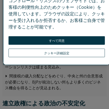
コントロール・リスクスのウェブサイトでは、お
客様の利便性向上のためクッキー（Cookie）を
前政権から引き続き、幅広い分野において経済政策が
使用しています。ブラウザの設定により、クッキ
推進される見込み。国内の製造、インフラ、再生可能エ
ネルギーの拡大を確実にするために、政府が外国投資を
ーを受け入れるか拒否するか、お客様ご自身で管
積極的に誘致する可能性が高い。
理することが可能です。
連立政権はビジネス環境の合理化を進める一方、労働
と土地取得に関する大規模な構造改革への意志や能力の
すべて同意
欠如は事業運営にとって課題となる見込み
。
クッキー詳細設定
連立維持の必要性により、議論が分かれる民法や市民
権にかかわる立法は当面棚上げされ、企業へのレピュテ
ーションリスクは緩まる見込み。
間接税の歳入分配などをめぐり、中央と州の合意形成
が必要になり、BJPが統治しない州もより多くのビジネ
ス機会を得ることが見込まれる。
連立政権による政治の不安定化