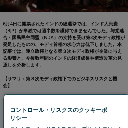
6月4日に開票されたインドの総選挙では、インド人民党
（BJP）が単独では過半数を獲得できませんでした。与党連
合・国民民主同盟（NDA）の支持を受け第3次モディ政権が
発足したものの、モディ首相の求心力は低下しました。本
記事では、連立政権となる第３次モディ政権が企業に与え
る影響と、今後数年間のインドの経済成長や構造改革の見
通しを分析します。
【サマリ：第３次モディ政権下でのビジネスリスクと機
会】
３期目となるモディ政権は連立パートナーに依存する
ことになるため、政権が5年の任期を全うできるのか懸
コントロール・リスクスのクッキーポ
念が高まっている。インドで企業が「ポスト・モディ」
リシー
のシナリオを考え始める中、企業の効果・効率を高める
段階的な改革が新たに進む可能性もある。