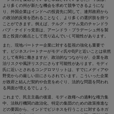
より多くの州が新たな機会を求めて競争できるようにな
り、外国企業はインドへの投資先に関して、連邦政府から
の政治的反発を恐れることなく、より多くの選択肢を持つ
ことができます。例えば、テルグ・デサム党のチャンドラ
バブ・ナイドゥ党首は、アーンドラ・プラデーシュ州を製
造と投資の拠点として売り込んでいく可能性があります。
また、現地パートナー企業に対する監視の強化も重要で
す。ビジネスパートナーがモディ氏やBJPと近いことは依然
として有利に働きますが、政治的なつながりが、企業を政
治リスクや風評リスクにさらす可能性があります。モディ
氏に近いとされるコングロマリットは、すでにメディアや
野党からの厳しい目にさらされています。こういった企業
が政府と結んだ契約や合意をめぐり、法的な問題を問われ
る局面が増えるでしょう。
これまで、民主主義の後退、モディ政権への過剰な権力集
中、法執行機関の政治化、特定の集団のための政策推進な
どの要因から、インドでビジネスを行うことに対するネガ