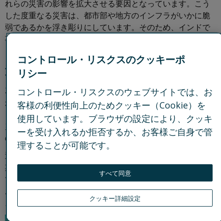
れらの災害の影響を拡大させる要因となっています。こう
した度重なる災害は、都市部や地方のインフラがいかに脆
弱であるかを浮き彫りにしています。そのため、インドで
事業を展開する企業は、地域特性に応じた事業継続計画
（BCP）を策定することが重要です。
コントロール・リスクスのクッキーポ
近年の災害による多大な影響
リシー
2024年には、インド全土で自然災害により2,900人以上の命
コントロール・リスクスのウェブサイトでは、お
が失われました。インドの連邦内務大臣が2025年1月にイ
客様の利便性向上のためクッキー（Cookie）を
ンド議会で発表したデータによると、洪水や地滑りを含む
使用しています。ブラウザの設定により、クッキ
災害により、36万3千戸以上の家屋、142万4千ヘクタール
ーを受け入れるか拒否するか、お客様ご自身で管
の農地が被害を受けました。
理することが可能です。
近年、予測不能なモンスーン、汚染、熱波などの事象が周
期的に発生しており、企業にとって新たな重要課題となっ
すべて同意
ています。これらの自然災害は、発生頻度と強度が増して
おり、同時発生することもあるため、企業は、これらのリ
クッキー詳細設定
スクを組み込んだ事業計画を立てる必要があります。