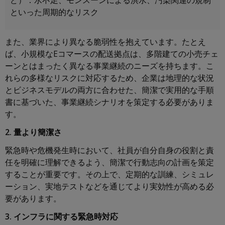
ど）：水不足、モンスーンによる洪水、汚染関連の規制
といった周期的なリスク
また、業界により異なる脆弱性を抱えています。たとえ
ば、小規模なEコマースの配送拠点は、多階建ての小売チェ
ーンとはまったく異なる事業継続のニーズを持ちます。こ
れらの多様なリスクに対応するため、企業は地理的な状況
とビジネスモデルの両方に合わせた、簡潔で実用的な手順
書に基づいた、事業継続シナリオを策定する必要がありま
す。
2. 量より簡潔さ
緊急時や危機発生時において、社員が自分自身の役割と責
任を明確に理解できるよう、簡潔で行動志向の計画を策定
することが重要です。その上で、定期的な訓練、シミュレ
ーション、実地テストなどを通じてより実効性が高める必
要があります。
3. インフラに関する緊急時対応