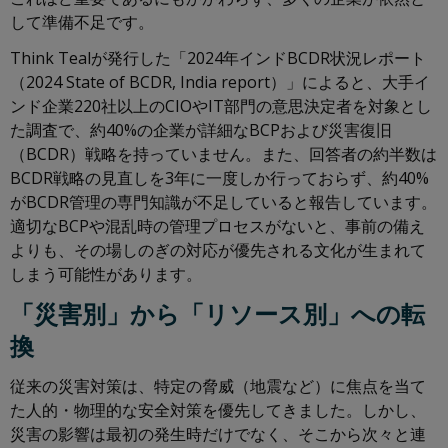
して準備不足です。
Think Tealが発行した「2024年インドBCDR状況レポート
（2024 State of BCDR, India report）」によると、大手イ
ンド企業220社以上のCIOやIT部門の意思決定者を対象とし
た調査で、約40%の企業が詳細なBCPおよび災害復旧
（BCDR）戦略を持っていません。また、回答者の約半数は
BCDR戦略の見直しを3年に一度しか行っておらず、約40%
がBCDR管理の専門知識が不足していると報告しています。
適切なBCPや混乱時の管理プロセスがないと、事前の備え
よりも、その場しのぎの対応が優先される文化が生まれて
しまう可能性があります。
「災害別」から「リソース別」への転
換
従来の災害対策は、特定の脅威（地震など）に焦点を当て
た人的・物理的な安全対策を優先してきました。しかし、
災害の影響は最初の発生時だけでなく、そこから次々と連