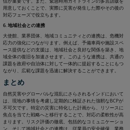
信が重要です。また、緊急時用ガイドラインの多言語版を
用意しておくことで、実際に災害が発生した際やその後の
対応フェーズで役立ちます。
6. 地域社会との連携
大使館、業界団体、地域コミュニティとの連携は、危機対
応力の強化につながります。例えば、予備車両や施設スペ
ース提供などの支援は、地域社会と良好な関係を築き、地
域全体の復旧を加速させます。このような連携は、共通の
課題を政府や自治体に対して一体的に提起することにもつ
ながり、広範な課題を迅速に解決することができます。
まとめ
自然災害やグローバルな混乱にさらされるインドにおいて
は、現地の事情を考慮し定期的に検証された強靭なBCPが
不可欠です。特定の災害に特化した計画から、リソースに
焦点を当てた戦略へと移行することで、対応の柔軟性が高
まります。リスク評価の徹底、包括的なコミュニケーショ
ン、そして地域社会との連携は、従業員の安全確保、業務