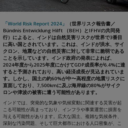
「World Risk Report 2024」
（世界リスク報告書／
Bündnis Entwicklung Hilft （BEH）とIFHVの共同発
行）によると、インドは自然災害リスクが世界で3番目
に高い国とされています。これは、インドが洪水、サイ
クロン、地震などの自然災害に対して非常に脆弱である
ことを示しています。インド政府の発表によれば、
2024年度から2025年度にかけてGDP成長率が6.4%に達
すると予測されており、高い経済成長が見込まれていま
す。しかし、国土の約60%が中〜高程度の地震リスクに
直面しており、7,500kmに及ぶ海岸線の80%がサイク
ロンや津波の被害に遭う可能性があります。
インドでは、突発的な気象や気候変動に関連する災害が起
こる可能性が高まっており、インフラや事業運営に損害を
与える可能性があります。広大な国土、複雑な気候条件、
深刻な汚染問題、そして巨大都市における人口密集が、こ