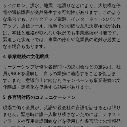
サイクロン、洪水、地震、地滑りなどにより、大規模な停
電や通信障害が突然発生する可能性があります。このよう
な場合でも、バックアップ電源、インターネットのバック
アップ、通信ツール、現地での明確な意思決定権限があれ
ば、本社と連絡が取れない状況でも事業継続が可能です。
緊迫した状況下では、事業の停止や従業員の避難が必要と
なる場合もあります。
4. 事業継続の文化醸成
リーダーシップ研修や各部門への説明会などの施策は、社
員がBCPを理解し、自らの業務に適応することを促しま
す。また、意識向上に向けたキャンペーンも事業継続の文
化醸成・定着化を促進する効果があります。
5. 多言語対応のコミュニケーション
現場で働く全員が、英語や親会社の言語を話せるとは限り
ません。緊急時に誰一人取り残さないためには、テキスト
アラートや専用電話回線などを活用した多言語での情報発