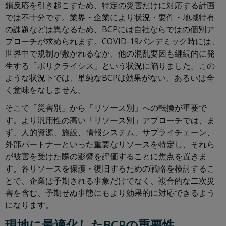
鎖反応を引き起こすため、特定の災害だけに対応する計画
では不十分です。業界・企業により状況・要件・地域特有
の課題などは異なるため、BCPには自社ならではの個別ア
プローチが求められます。COVID-19パンデミック時には、
世界中で規制が敷かれるなか、他の混乱要因も継続的に発
生する「ポリクライシス」という状況に陥りました。この
ような状況下では、単純なBCPは効果がない、あるいは全
く意味をなしません。
そこで「災害別」から「リソース別」への転換が重要で
す。より汎用性の高い「リソース別」アプローチでは、ま
ず、人的資源、施設、情報システム、サプライチェーン、
外部パートナーといった重要なリソースを特定し、それら
が被害を受けた際の影響を評価することに焦点を置きま
す。各リソースを保護・復旧するための戦略を検討するこ
とで、企業は予期される事象だけでなく、複合的な二次災
害を含む、予期せぬ事態にもより効果的に対応できるよう
になります。
現地に最適化したBCPの重要性