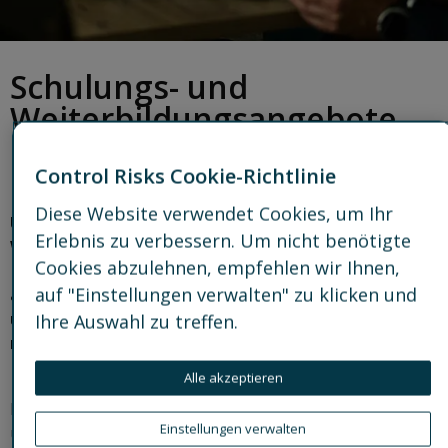
Schulungs- und
Weiterbildungsangebote
im Bereich
Risikomanagement
Control Risks Cookie-Richtlinie
Diese Website verwendet Cookies, um Ihr
Unsere internationale Präsenz und unser fundiertes
Erlebnis zu verbessern. Um nicht benötigte
Wissen über die unterschiedlichsten Sicherheits- und
Cookies abzulehnen, empfehlen wir Ihnen,
Betriebsumgebungen machen uns zum weltweit
auf "Einstellungen verwalten" zu klicken und
anerkannten Marktführer für Sicherheits-, Risiko-
und Resilienzschulungen. Wir verfügen über eine
Ihre Auswahl zu treffen.
nachweisbare Erfolgsgeschichte in der
Durchführung qualitativ hochwertiger Trainings.
Alle akzeptieren
Implementieren Sie ein robustes und
Einstellungen verwalten
überprüfungsfähiges Programm für die Sicherheit Ihrer