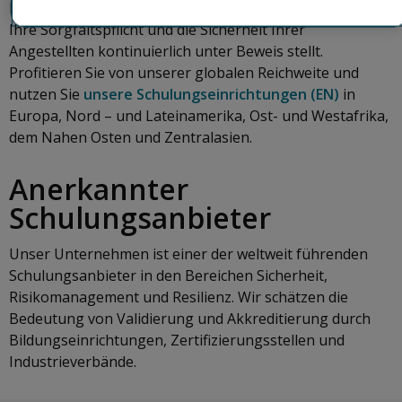
Mitarbeitenden, das Ihr Engagement als Arbeitgeber für
Ihre Sorgfaltspflicht und die Sicherheit Ihrer
Angestellten kontinuierlich unter Beweis stellt.
Profitieren Sie von unserer globalen Reichweite und
nutzen Sie
unsere Schulungseinrichtungen (EN)
in
Europa, Nord – und Lateinamerika, Ost- und Westafrika,
dem Nahen Osten und Zentralasien.
Anerkannter
Schulungsanbieter
Unser Unternehmen ist einer der weltweit führenden
Schulungsanbieter in den Bereichen Sicherheit,
Risikomanagement und Resilienz. Wir schätzen die
Bedeutung von Validierung und Akkreditierung durch
Bildungseinrichtungen, Zertifizierungsstellen und
Industrieverbände.