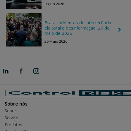
e
h
08 Jun 2026
v
t
r
o
n
Brasil: incidentes de interferência
R
eleitoral e desinformação, 26 de
C
i
maio de 2026
h
g
e
h
26 Maio 2026
v
t
r
o
n
R
i
g
h
t
Sobre nós
Sobre
Serviços
Produtos