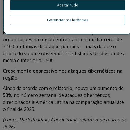
vezes mais visadas do que nos Estados Unidos
Aceitar tudo
A América Latina consolidou-se como a região mais
visada por atores maliciosos no ambiente cibernético,
Gerenciar preferências
segundo relatório da empresa de cibersegurança Check
Point. O estudo de março de 2026 indica que
organizações na região enfrentam, em média, cerca de
3.100 tentativas de ataque por mês — mais do que o
dobro do volume observado nos Estados Unidos, onde a
média é inferior a 1.500.
Crescimento expressivo nos ataques cibernéticos na
região.
Ainda de acordo com o relatório, houve um aumento de
53%
no número semanal de ataques cibernéticos
direcionados à América Latina na comparação anual até
o final de 2025.
(Fonte: Dark Reading; Check Point, relatório de março de
2026)