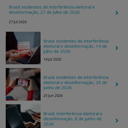
Brasil: incidentes de interferência eleitoral e
desinformação, 27 de Julho de 2026
C
h
27 Jul 2026
e
v
r
o
n
Brasil: incidentes de interferência
R
eleitoral e desinformação, 14 de
C
i
Julho de 2026
h
g
e
h
14 Jul 2026
v
t
r
o
n
Brasil: incidentes de interferência
R
eleitoral e desinformação, 23 de
C
i
junho de 2026
h
g
e
h
23 Jun 2026
v
t
r
o
n
Brasil: Interferência eleitoral e
R
desinformação, 8 de junho de
C
i
2026
h
g