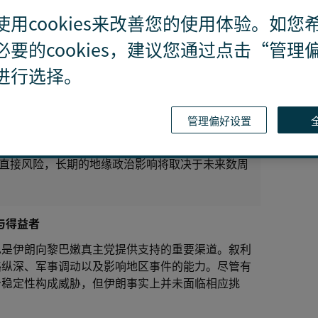
使用cookies来改善您的使用体验。如您
。自11月27日以来，叙利亚局势急转直下。在短短
武装一路南下，轻松拿下首都大马士革，结束了阿萨
必要的cookies，建议您通过点击“管理
及域外国家的利益，各方博弈将给叙利亚乃至更广泛
进行选择。
的影响力，而土耳其和以色列则将成为受益者。
管理偏好设置
的利益带来潜在的战略和安全威胁。
直接风险，长期的地缘政治影响将取决于未来数周
与得益者
也是伊朗向黎巴嫩真主党提供支持的重要渠道。叙利
略纵深、军事调动以及影响地区事件的能力。尽管有
治稳定性构成威胁，但伊朗事实上并未面临相应挑