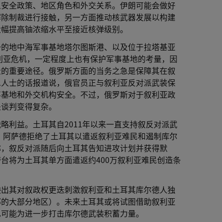
义安全政策、地区角色和外交关系。伊朗可能会做好
解除制裁进行接触，另一方面推动核武器发展以构建
大幅提高铀浓缩水平至接近核弹级别。
一的地中海军事基地塔尔图斯港、以及位于拉塔基亚
叙利亚危机，一定程度上也有保护军事基地的考量，因
量的重要途径。俄罗斯方面的当务之急是保障其在叙
息人士的话报道说，俄官员正与叙利亚反对派武装保
事基地和外交机构安全。不过，俄罗斯对于叙利亚政
关谈判变得复杂。
略利益。土耳其自2011年以来一直支持叙反对派武
前，阿萨德拒绝了土耳其以遣返叙利亚难民和遏制库尔
称，叙反对派随后向土耳其告知进攻计划并获得默
台将为土耳其单方面遣返约400万叙利亚难民创造条
映出其对叙政权更迭刺激叙利亚和土耳其库尔德人独
部的大部分地区）。未来土耳其或将试图借助叙利亚
也可能为进一步打击库尔德武装积蓄力量。