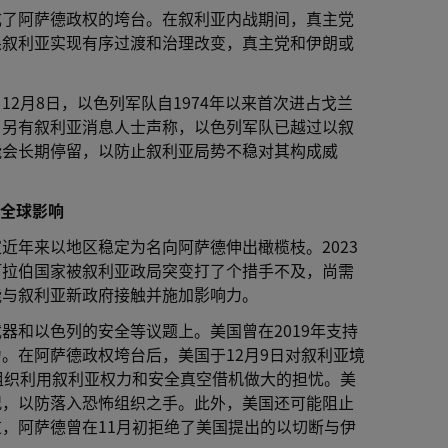
成了阿萨德政权的垮台。在叙利亚内战期间，真主党
果叙利亚实现有序过渡和治理改变，真主党和伊朗或
2月8日，以色列军队自1974年以来首次进占戈兰
。另有叙利亚消息人士声称，以色列军队已越过以叙
能会长期停留，以防止叙利亚局势不稳对其构成威
的全球影响
近年来以地区稳定为名向阿萨德伸出橄榄枝。2023
阿拉伯国家被叙利亚政局突变打了个措手不及，尚需
能与叙利亚新政府接触并施加影响力。
器和以色列的安全等议题上。美国曾在2019年支持
。在阿萨德政权垮台后，美国于12月9日对叙利亚境
组织利用叙利亚权力和安全真空借机做大的担忧。美
况，以防落入恐怖组织之手。此外，美国还可能阻止
，阿萨德曾在11月初拒绝了美国提出的以切断与伊