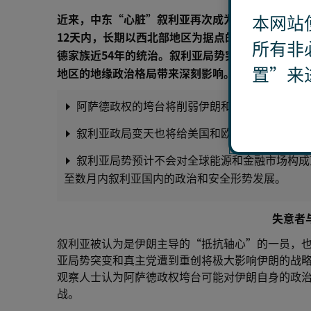
本网站
近来，中东“心脏”叙利亚再次成为全球关注的焦点
12天内，长期以西北部地区为据点的叙利亚反对派
所有非
德家族近54年的统治。叙利亚局势突变牵动着邻国
置”来
地区的地缘政治格局带来深刻影响。
阿萨德政权的垮台将削弱伊朗和俄罗斯在该地区
叙利亚政局变天也将给美国和欧洲在中东和全球
叙利亚局势预计不会对全球能源和金融市场构成
至数月内叙利亚国内的政治和安全形势发展。
失意者
叙利亚被认为是伊朗主导的“抵抗轴心”的一员，
亚局势突变和真主党遭到重创将极大影响伊朗的战
观察人士认为阿萨德政权垮台可能对伊朗自身的政
战。