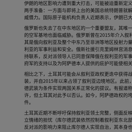
伊朗的地区影响力遭到重大打击，可能被迫重新定
两手准备：一方面与即将上台的美国总统特朗普就
威慑力。国际原子能机构负责人近期表示，伊朗已
俄罗斯也失去了在中东地区的一个重要盟友，其唯
的空军基地也面临威胁。俄罗斯曾在2015年介入
其是俄向叙利亚及整个中东乃至非洲等地区投射力
利亚的军事利益和安全。俄新社援引克里姆林宫消
持联系，反对派领导人已同意保障俄在叙利亚的军
府军的支持以及为阿萨德本人提供的庇护可能使相
相比之下，土耳其可能会从叙利亚政权更迭中获得战
装，并自2015年以来占领了叙利亚边境地区。此
德武装为条件实现两国关系正常化的提议。有报道
许，但土耳其对此予以否认。如今，阿萨德政权的垮
件。
土耳其近期不断呼吁保持叙利亚领土完整，侧面反
立情绪的担忧（库尔德武装依然控制着叙利亚东北
反对派的影响力来阻止库尔德人实现自治，其本身