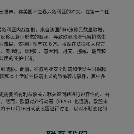
7日发声，称美国不应卷入叙利亚的冲突。在第一个任
随着叙利亚内战加剧，来自该国的非法移民数量激增，
翼反移民意识形态的崛起，导致欧洲政治气氛悄然生
利亚难民，仅德国就有70多万。虽然在法律和人权方
国、奥地利、比利时、意大利、丹麦、挪威、瑞典和
亚公民的庇护申请。
受到威胁。此前，在叙利亚安全动荡和伊斯兰国崛起
十起跨国和本土伊斯兰极端主义的恐怖袭击事件，其中多
都更需要所有利益攸关方就关键问题进行包容性的、由
。然而，欧盟对外行动署（EEAS）也澄清，欧盟未
将于12月16日就该议题进行讨论，以对不断变化的