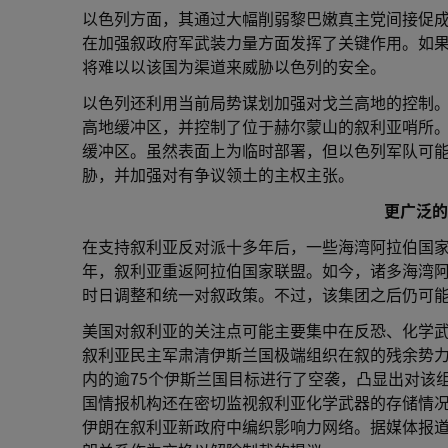
以色列方面，其通过大幅削弱黎巴嫩真主党间接促
在加强叙政府军武装力量方面发挥了关键作用。如
将难以以该国为渠道来威胁以色列的安全。
以色列还利用当前局势谋划加强对戈兰高地的控制。1
高地缓冲区，并控制了位于赫尔蒙山的叙利亚哨所
缓冲区。虽然表面上为临时部署，但以色列军队可
胁，并加强对有争议领土的主权主张。
更广泛
在支持叙利亚反对派十多年后，一些海湾阿拉伯国家
年，叙利亚重返阿拉伯国家联盟。如今，诸多海湾
时日调整和统一对叙政策。不过，该集团之后仍可
美国对叙利亚的关注点可能主要集中在反恐、化学武
叙利亚民主军肃清伊斯兰国极端组织在叙的残余势力
内的逾75个伊斯兰国目标进行了空袭，凸显出对该
国情报机构还在密切监视叙利亚化学武器的存储情
伊朗在叙利亚新政府中编织影响力网络。据媒体报道