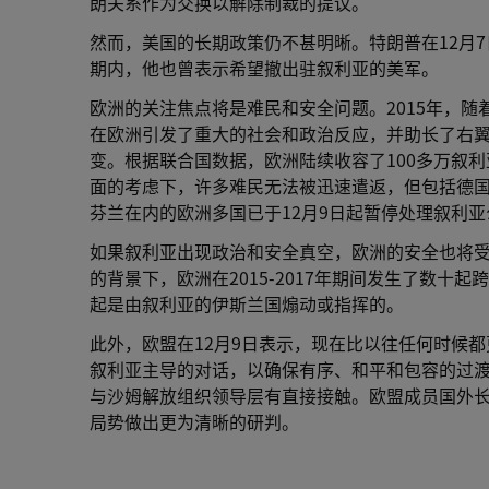
朗关系作为交换以解除制裁的提议。
然而，美国的长期政策仍不甚明晰。特朗普在12月
期内，他也曾表示希望撤出驻叙利亚的美军。
欧洲的关注焦点将是难民和安全问题。2015年，
在欧洲引发了重大的社会和政治反应，并助长了右
变。根据联合国数据，欧洲陆续收容了100多万叙
面的考虑下，许多难民无法被迅速遣返，但包括德
芬兰在内的欧洲多国已于12月9日起暂停处理叙利
如果叙利亚出现政治和安全真空，欧洲的安全也将
的背景下，欧洲在2015-2017年期间发生了数
起是由叙利亚的伊斯兰国煽动或指挥的。
此外，欧盟在12月9日表示，现在比以往任何时候
叙利亚主导的对话，以确保有序、和平和包容的过渡
与沙姆解放组织领导层有直接接触。欧盟成员国外长
局势做出更为清晰的研判。