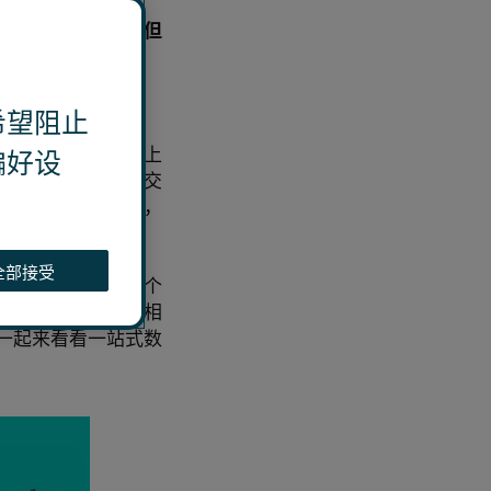
能涉及外部人士；但
充分监测和有效分
助。
希望阻止
帮助企业很好地补上
偏好设
，有效分析每一笔交
作。从本质上来说，
全部接受
，从协助企业对各个
利用可视化方式为相
一起来看看一站式数