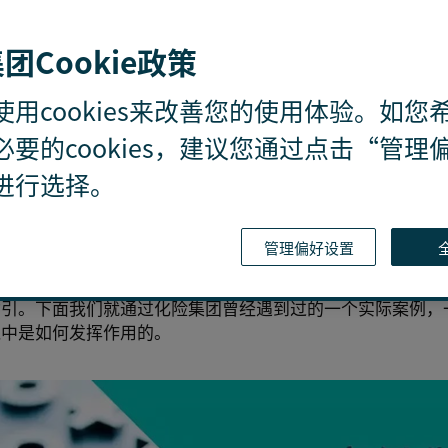
度和复杂度正在不断升级，实施者可能是企业内部员工，也可
团Cookie政策
依然会在各类企业数据中留下一些蛛丝马迹。如果能对此进行
种值得警惕的异常现象，将给企业的舞弊预防工作带来重要帮
使用cookies来改善您的使用体验。如您
量数据，传统的抽样方法很难有效应对，而数据分析技术则能
必要的cookies，建议您通过点击“管理
有能力快速监测和比较来自不同系统的相互孤立的大量数据源
进行选择。
在的舞弊迹象，并了解可能的风险规模，第一时间采取预防工
现了与数据的紧密结合。
管理偏好设置
，数据分析技术在企业预防舞弊工作中所扮演的角色多种多样
期监测、评估和归类，到识别需要特别注意的交易记录，再到
指引。下面我们就通过化险集团曾经遇到过的一个实际案例，
践中是如何发挥作用的。