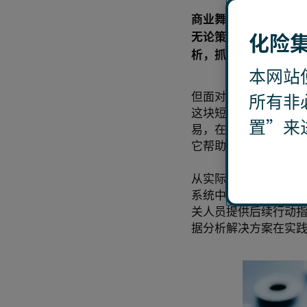
商业舞弊行为的精细
化险集
无论策划多么周密，
析，抓住数据背后各
本网站
但面对喷薄而出的海
所有非
这块短板——使企业
置”来
易，在早期就发现潜
它帮助反舞弊人员实
从实际应用的角度看
系统中的数据进行定
关人员提供后续行动
据分析解决方案在实