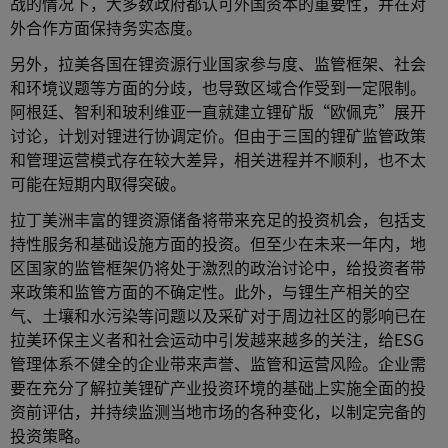
战的情况下，大多数政府都认可外国资本的重要性，并在对
外合作方面保持务实态度。
另外，拉美各国在锂资源行业国家参与度、监管框架、社会
和环境议题等方面的分歧，也导致区域合作受到一定限制。
阿根廷、智利和玻利维亚一直就建立锂矿版“欧佩克”展开
讨论，计划对锂进行协调定价。但由于三国的锂矿监管政策
和管理运营模式存在较大差异，相关进程并不顺利，也不太
可能在短期内取得突破。
拉丁美洲丰富的锂资源储备将带来充足的投资机会，包括支
持性服务和基础设施方面的投资。但至少在未来一年内，地
区国家的监管框架仍将处于激烈的政治讨论中，给投资者带
来政策和监管方面的不确定性。此外，与锂生产相关的空
气、土壤和水污染等问题以及采矿对于周边社区的影响已在
拉美环保主义者和社会运动中引发越来越多的关注，给ESG
管理体系不健全的企业带来声誉、监管和运营风险。企业需
要在充分了解拉美锂矿产业投资环境的基础上实施全面的投
资前评估，并持续监测当地市场的各种变化，以制定完备的
投资策略。