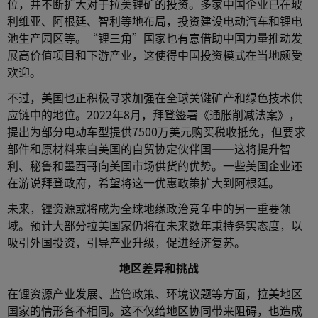
位，并不断扩大对于拉美锂矿的投资。多家中国企业已在玻
利维亚、阿根廷、智利等地布局，投资建设电动汽车和锂电
池生产园区等。“锂三角”国家也有意借助中国力量推动发
展高价值项目和下游产业，这使得中国投资模式在当地颇受
欢迎。
不过，美国也正积极寻求加强在全球关键矿产和绿色技术供
应链中的地位。2022年8月，拜登签署《通胀削减法案》，
提出为部分电动车型提供7500万美元购买税收抵免，但要求
部件和原材料来自美国的自贸协定伙伴国——这将提升智
利、秘鲁和墨西哥向美国市场供货的优势。一些美国企业还
在游说拜登政府，希望将这一优惠政策扩大到阿根廷。
未来，锂资源或将成为全球地缘政治竞争中的另一重要领
域。预计大部分拉美国家仍将在未来数年秉持务实态度，以
吸引外国投资，引导产业升级，促进经济复苏。
地区差异和挑战
在锂资源产业发展、监管政策、环境议题等方面，拉美地区
国家的情形各不相同。这不仅给地区协同带来阻碍，也造成