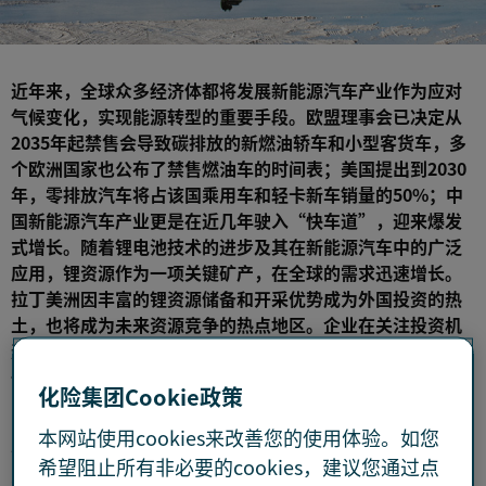
近年来，全球众多经济体都将发展新能源汽车产业作为应对
气候变化，实现能源转型的重要手段。欧盟理事会已决定从
2035年起禁售会导致碳排放的新燃油轿车和小型客货车，多
个欧洲国家也公布了禁售燃油车的时间表；美国提出到2030
年，零排放汽车将占该国乘用车和轻卡新车销量的50%；中
国新能源汽车产业更是在近几年驶入“快车道”，迎来爆发
式增长。随着锂电池技术的进步及其在新能源汽车中的广泛
应用，锂资源作为一项关键矿产，在全球的需求迅速增长。
拉丁美洲因丰富的锂资源储备和开采优势成为外国投资的热
土，也将成为未来资源竞争的热点地区。企业在关注投资机
遇的同时，也需洞悉潜在的地缘政治、政策、环境、社区等
一系列风险。
化险集团Cookie政策
“锂三角”迎来新时代
本网站使用cookies来改善您的使用体验。如您
锂资源在拉美地缘政治和经济中具有重要的战略意义。拉丁
希望阻止所有非必要的cookies，建议您通过点
美洲拥有世界上最大的锂资源储备——根据美国地质调查局