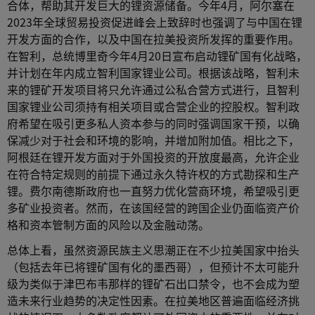
合体，帮助其开发巨大的锂资源储备。今年4月，阿尔塞在
2023年全球贸易投资促进峰会上致辞时也强调了与中国在锂
开发方面的合作，以及中国在拉美投资所发挥的重要作用。
在智利，总统博里奇今年4月20日宣布启动锂矿国有化战略，
并计划在年内成立智利国家锂业公司。根据该战略，智利未
来的锂矿开发项目将只允许通过公私合营方式进行，且智利
国家锂业公司须持有相关项目或合营企业的控股权。智利政
府希望在吸引更多私人资本参与的同时强调国家干预，以确
保减少对于社会和环境的影响，并增加附加值。相比之下，
阿根廷在锂开发方面对于外国投资的开放度最高，允许企业
在符合特定规则的前提下通过永久特许权的方式勘探和生产
锂。费尔南德斯政府也一直努力优化营商环境，希望吸引更
多矿业投资者。然而，在该国经营的跨国企业仍面临资产价
格和资本管制方面的风险以及金融动荡。
总体上看，虽然资源民族主义思潮正在不少拉美国家中抬头
（包括去年已将锂矿国有化的墨西哥），但预计不太可能升
级为类似于津巴布韦那样的锂矿石出口禁令，也不会成为塑
造未来行业趋势的决定性因素。在拉美地区普遍面临经济挑